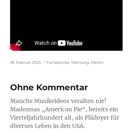
Veröffentlicht
Kategorien
18. Februar 2025
Fundstücke
,
Meinung
,
Mertin
am
Ohne Kommentar
Manche Musikvideos veralten nie!
Madonnas „American Pie“, bereits ein
Vierteljahrhundert alt, als Plädoyer für
diverses Leben in den USA.