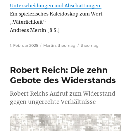
Unterscheidungen und Abschattungen.
Ein spielerisches Kaleidoskop zum Wort
„Väterlichkeit“
Andreas Mertin [8 S.]
Veröffentlicht
Kategorien
Schlagwörter
1. Februar 2025
Mertin
,
theomag
theomag
am
Robert Reich: Die zehn
Gebote des Widerstands
Robert Reichs Aufruf zum Widerstand
gegen ungerechte Verhältnisse