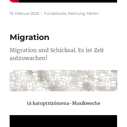
Veröffentlicht
Kategorien
19. Februar 2025
Fundstücke
,
Meinung
,
Mertin
am
Migration
Migration und Schicksal. Es ist Zeit
aufzuwachen!
tà katoptrizómena-Musikwoche