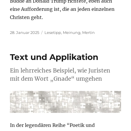
Budde an Donald Trump richtete, eben auch
eine Aufforderung ist, die an jeden einzelnen
Christen geht.
Veröffentlicht
Kategorien
28. Januar 2025
Lesetipp
,
Meinung
,
Mertin
am
Text und Applikation
Ein lehrreiches Beispiel, wie Juristen
mit dem Wort „Gnade“ umgehen
In der legendären Reihe “Poetik und