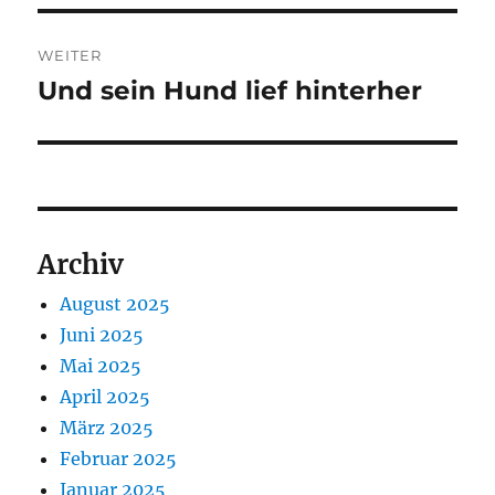
WEITER
Und sein Hund lief hinterher
Nächster
Beitrag:
Archiv
August 2025
Juni 2025
Mai 2025
April 2025
März 2025
Februar 2025
Januar 2025