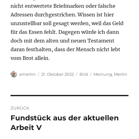
nicht entwertete Briefmarken oder falsche
Adressen durchgestrichen. Wissen ist hier
unzustellbar soll gesagt werden, weil das Geld
für das Essen fehlt. Dagegen würde ich dann
doch mit dem alten und neuen Testament
daran festhalten, dass der Mensch nicht lebt
vom Brot allein.
Autor
Veröffentlicht
Format
Kategorien
amertin
21. Oktober 2022
Bild
Meinung
,
Mertin
am
Beitrags-
ZURÜCK
Navigation
Fundstück aus der aktuellen
Vorheriger
Beitrag:
Arbeit V